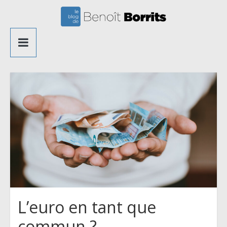
Passer
au
Le
contenu
blog
de
Benoît
Borrits
L’euro en tant que
commun ?