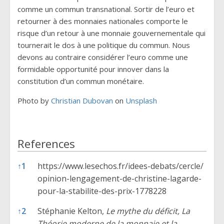
comme un commun transnational. Sortir de l’euro et
retourner à des monnaies nationales comporte le
risque d’un retour à une monnaie gouvernementale qui
tournerait le dos à une politique du commun. Nous
devons au contraire considérer l’euro comme une
formidable opportunité pour innover dans la
constitution d’un commun monétaire.
Photo by
Christian Dubovan
on
Unsplash
References
References
↑
1
https://www.lesechos.fr/idees-debats/cercle/
opinion-lengagement-de-christine-lagarde-
pour-la-stabilite-des-prix-1778228
↑
2
Stéphanie Kelton,
Le mythe du déficit, La
Théorie moderne de la monnaie et la